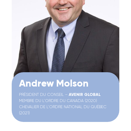
Andrew Molson
PRÉSIDENT DU CONSEIL –
AVENIR GLOBAL
MEMBRE DU L'ORDRE DU CANADA (2020)
CHEVALIER DE L'ORDRE NATIONAL DU QUÉBEC
(2021)