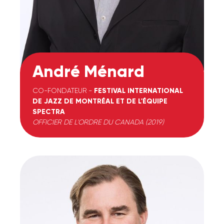
André Ménard
CO-FONDATEUR -
FESTIVAL INTERNATIONAL
DE JAZZ DE MONTRÉAL ET DE L'ÉQUIPE
SPECTRA
OFFICIER DE L'ORDRE DU CANADA (2019)